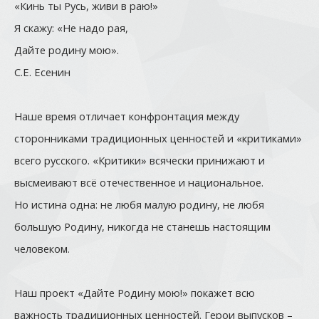
«Кинь ты Русь, живи в раю!»
Я скажу: «Не надо рая,
Дайте родину мою».
С.Е. Есенин
Наше время отличает конфронтация между
сторонниками традиционных ценностей и «критиками»
всего русского. «Критики» всячески принижают и
высмеивают всё отечественное и национальное.
Но истина одна: не любя малую родину, не любя
большую Родину, никогда не станешь настоящим
человеком.
Наш проект «Дайте Родину мою!» покажет всю
важность традиционных ценностей. Герои выпусков –