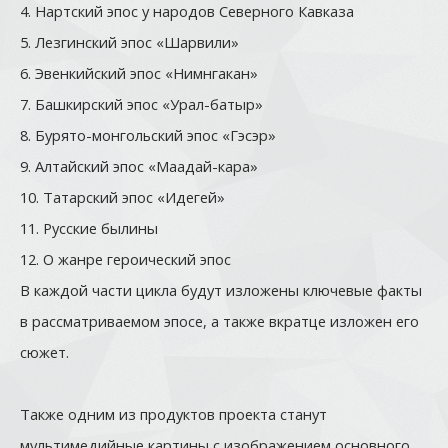
4. Нартский эпос у народов Северного Кавказа
5. Лезгинский эпос «Шарвили»
6. Эвенкийский эпос «Нимнгакан»
7. Башкирский эпос «Урал-батыр»
8. Бурято-монгольский эпос «Гэсэр»
9. Алтайский эпос «Маадай-кара»
10. Татарский эпос «Идегей»
11. Русские былины
12. О жанре героический эпос
В каждой части цикла будут изложены ключевые факты
в рассматриваемом эпосе, а также вкратце изложен его
сюжет.
Также одним из продуктов проекта станут
мультимедийные картины с изображением основного